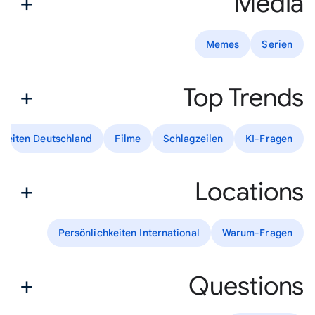
Media
Memes
Serien
Top Trends
hkeiten Deutschland
Filme
Schlagzeilen
KI-Fragen
Locations
Persönlichkeiten International
Warum-Fragen
Questions