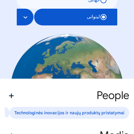
جهانی
لیتوانی
People
lai
Technologinės inovacijos ir naujų produktų pristatymai