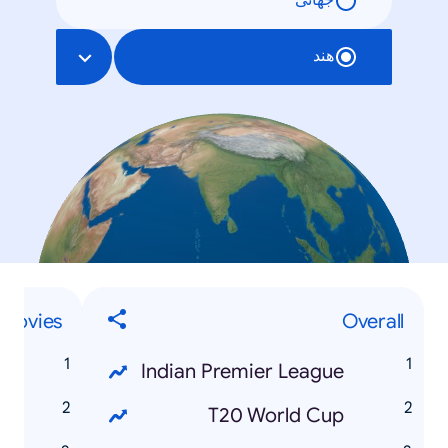
جهانی
هند
Movies
Overall
2
Indian Premier League
D
T20 World Cup