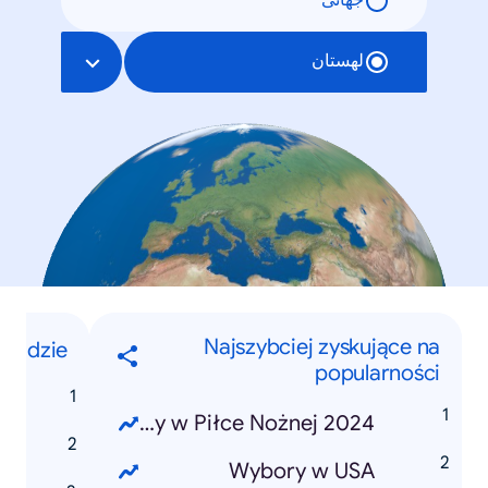
جهانی
لهستان
Najszybciej zyskujące na
Ludzie
popularności
a
Mistrzostwa Europy w Piłce Nożnej 2024
a
Wybory w USA