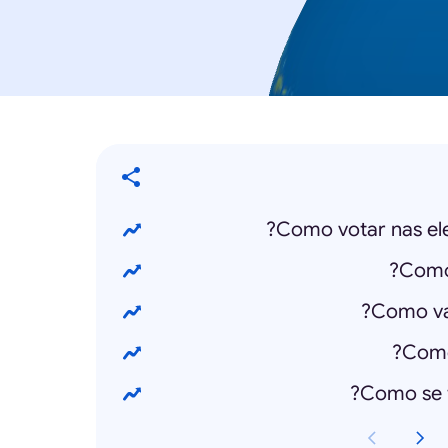
Como votar nas ele
Como
Como val
Como
Como se 