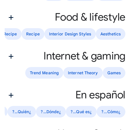
Food & lifestyle
le Recipe
Recipe
Interior Design Styles
Aesthetics
Internet & gaming
Trend Meaning
Internet Theory
Games
En español
as
¿Quién…?
¿Dónde…?
¿Qué es…?
¿Cómo...?