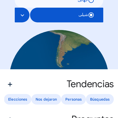
جهانی
شیلی
Tendencias
Elecciones
Nos dejaron
Personas
Búsquedas