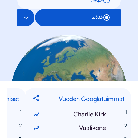
جهانی
فنلاند
Ihmiset
Vuoden Googlatuimmat
n
Charlie Kirk
a
Vaalikone