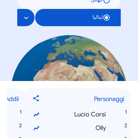
جهانی
ایتالیا
Addii
Personaggi
o
Lucio Corsi
o
Olly