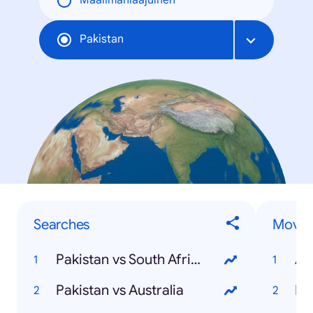
Maailmanlaajuinen
Pakistan
Searches
Movie
Pakistan vs South Africa
Av
Pakistan vs Australia
Bi