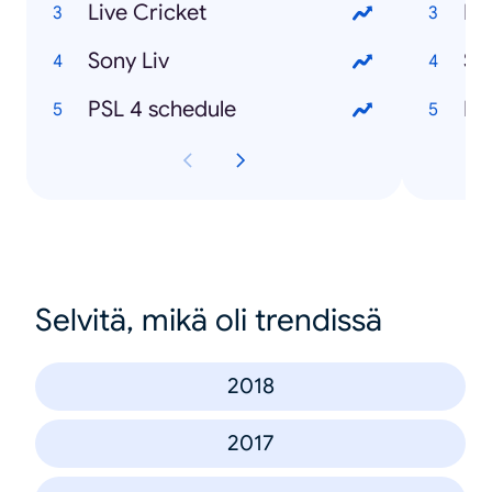
Live Cricket
Eh
Sony Liv
Su
PSL 4 schedule
Ka
Selvitä, mikä oli trendissä
2018
2017