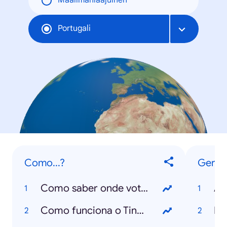
Maailmanlaajuinen
Portugali
Como...?
Geral
Como saber onde votar?
Ân
Como funciona o Tinder?
Fl