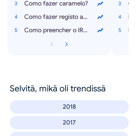
Como fazer caramelo?
Ca
Como fazer registo animal no SIAC?
Ed
Como preencher o IRS?
Mu
Selvitä, mikä oli trendissä
2018
2017