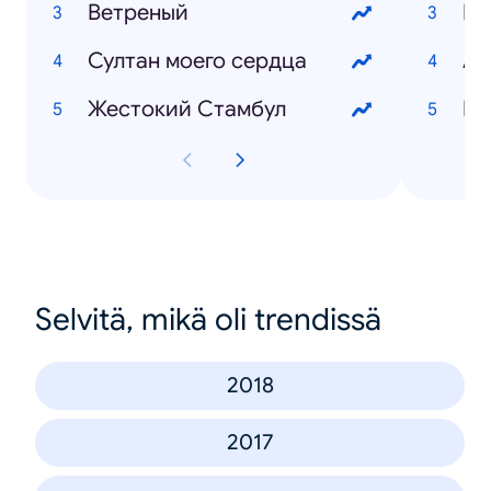
Ветреный
Султан моего сердца
Жестокий Стамбул
Юл
Selvitä, mikä oli trendissä
2018
2017