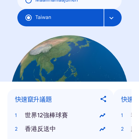
Maailmanlaajuinen
Taiwan
快速竄升議題
快速
世界12強棒球賽
我
香港反送中
颱