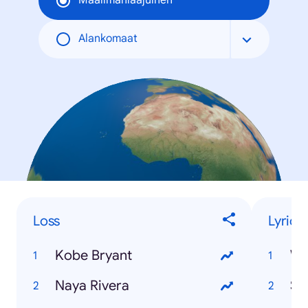
Maailmanlaajuinen
Alankomaat
Loss
Lyrics
Kobe Bryant
W
Naya Rivera
Sa