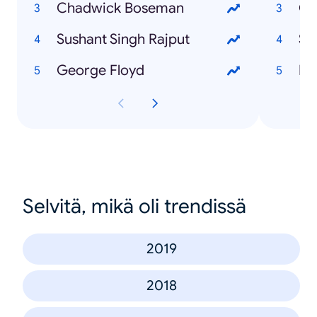
Chadwick Boseman
G
Sushant Singh Rajput
Sk
George Floyd
Dy
Selvitä, mikä oli trendissä
2019
2018