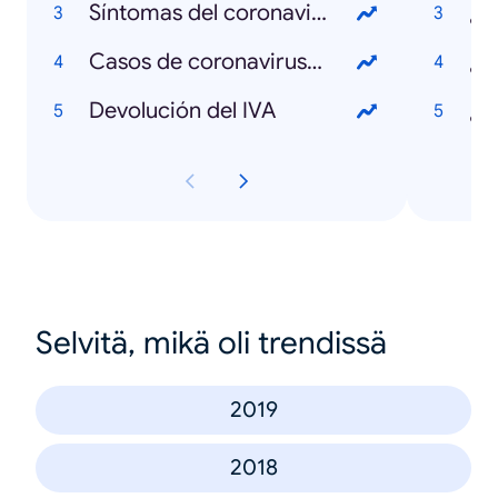
Síntomas del coronavirus
¿Q
Casos de coronavirus en Colombia
¿Q
Devolución del IVA
Selvitä, mikä oli trendissä
2019
2018