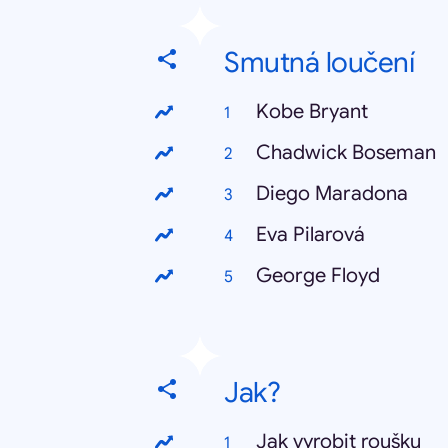
Smutná loučení
Kobe Bryant
Chadwick Boseman
Diego Maradona
Eva Pilarová
George Floyd
Jak?
Jak vyrobit roušku