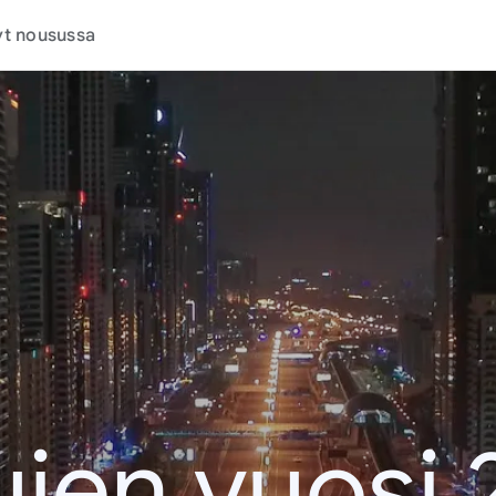
t nousussa
jen vuosi