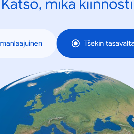
Katso, mikä kiinnosti
lmanlaajuinen
Tšekin tasavalt