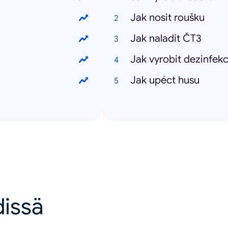
Jak nosit roušku
Jak naladit ČT3
Jak vyrobit dezinfekc
Jak upéct husu
dissä