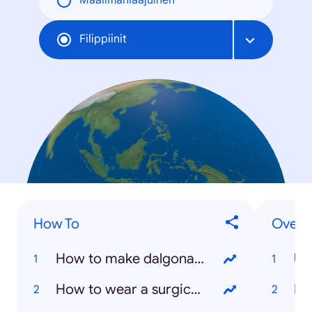
Maailmanlaajuinen
Filippiinit
How To
Overal
How to make dalgona coffee?
US
How to wear a surgical mask?
NB