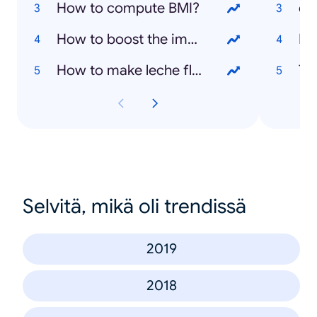
How to compute BMI?
co
How to boost the immune system?
De
How to make leche flan?
Ta
Selvitä, mikä oli trendissä
2019
2018