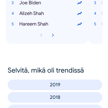
Joe Biden
Mo
Alizeh Shah
Bi
Hareem Shah
Mi
Selvitä, mikä oli trendissä
2019
2018