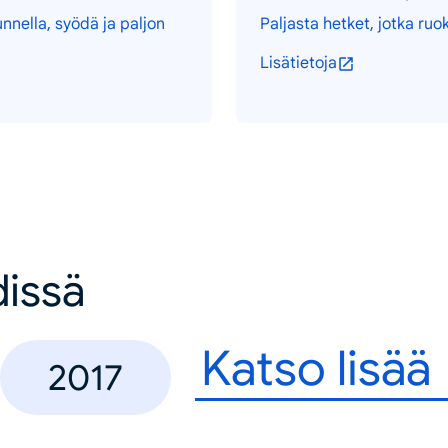
unnella, syödä ja paljon
Paljasta hetket, jotka ruo
Lisätietoja
dissä
Katso lisää
2017