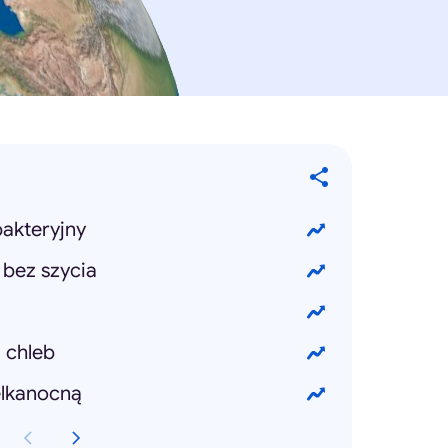
bakteryjny
 bez szycia
 chleb
elkanocną