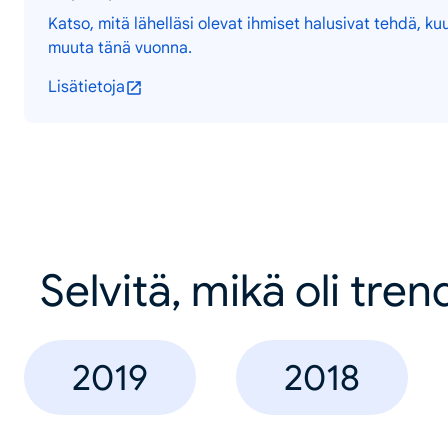
Katso, mitä lähelläsi olevat ihmiset halusivat tehdä, ku
muuta tänä vuonna.
Lisätietoja
Selvitä, mikä oli tren
2019
2018