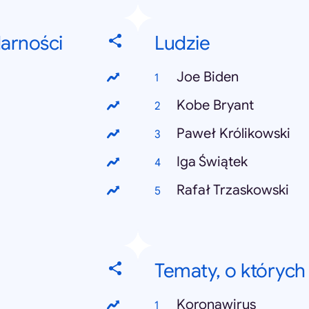
larności
Ludzie
Joe Biden
Kobe Bryant
Paweł Królikowski
Iga Świątek
Rafał Trzaskowski
Tematy, o których
Koronawirus