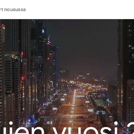
t nousussa
jen vuosi