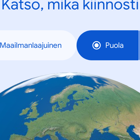
Katso, mikä kiinnosti
Maailmanlaajuinen
Puola