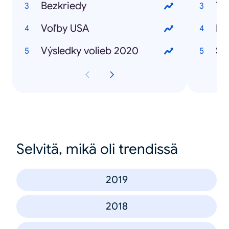
Bezkriedy
To
Voľby USA
Pl
Výsledky volieb 2020
Su
Selvitä, mikä oli trendissä
2019
2018