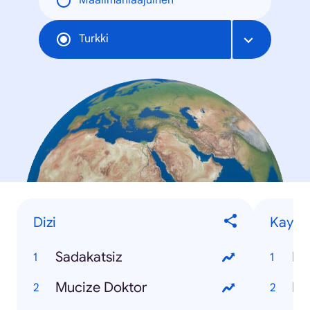
Maailmanlaajuinen
Turkki
Dizi
Kaybet
Sadakatsiz
Ko
Mucize Doktor
Pı