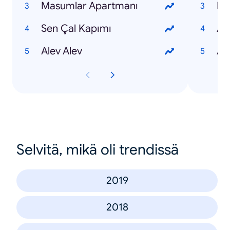
Masumlar Apartmanı
Nur
Sen Çal Kapımı
Ay
Alev Alev
Al
Selvitä, mikä oli trendissä
2019
2018