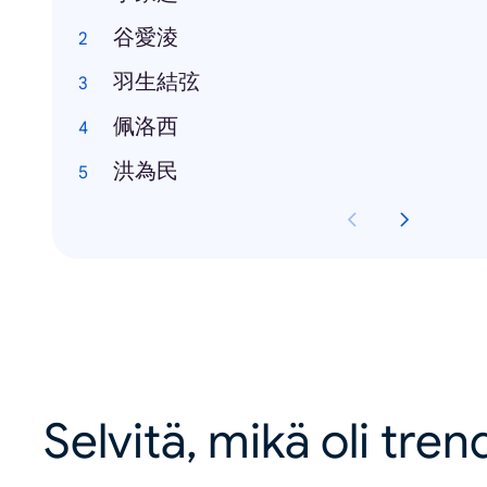
谷愛淩
羽生結弦
佩洛西
洪為民
Selvitä, mikä oli tren