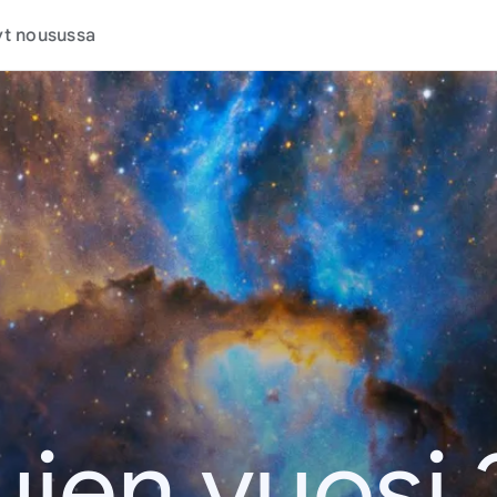
t nousussa
jen vuosi