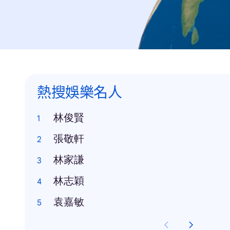
熱搜娛樂名人
林俊賢
張敬軒
林家謙
林志穎
袁嘉敏