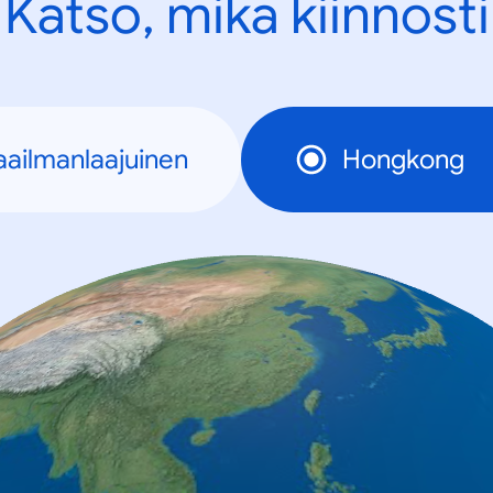
Katso, mikä kiinnosti
ailmanlaajuinen
Hongkong