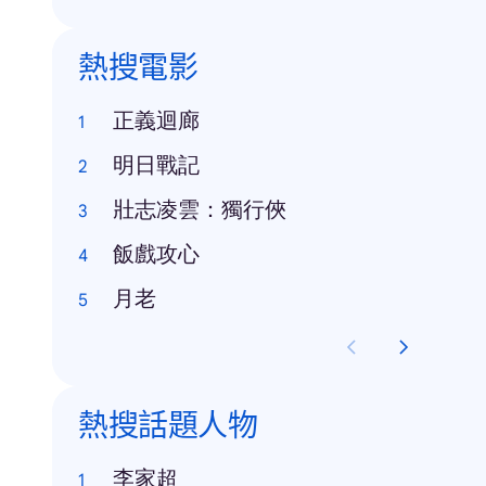
熱搜電影
正義迴廊
明日戰記
壯志凌雲：獨行俠
飯戲攻心
月老
熱搜話題人物
李家超