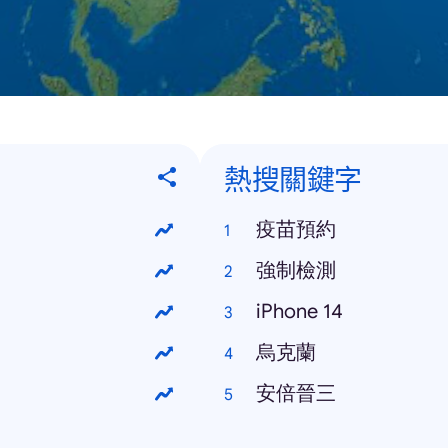
熱搜關鍵字
疫苗預約
強制檢測
iPhone 14
烏克蘭
安倍晉三