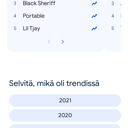
Black Sheriff
Ad
Portable
Ri
Lil Tjay
Ta
Selvitä, mikä oli trendissä
2021
2020