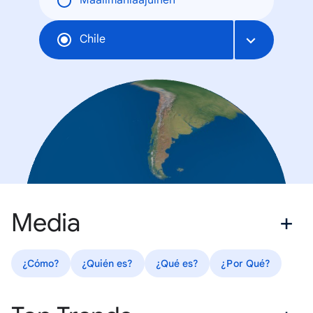
Maailmanlaajuinen
Chile
Media
¿Cómo?
¿Quién es?
¿Qué es?
¿Por Qué?