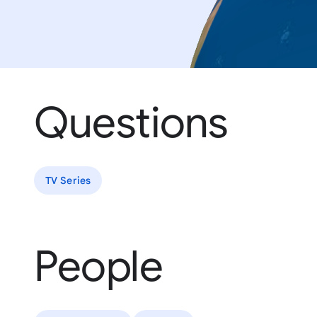
Questions
TV Series
People