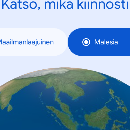
Katso, mikä kiinnosti
aailmanlaajuinen
Malesia