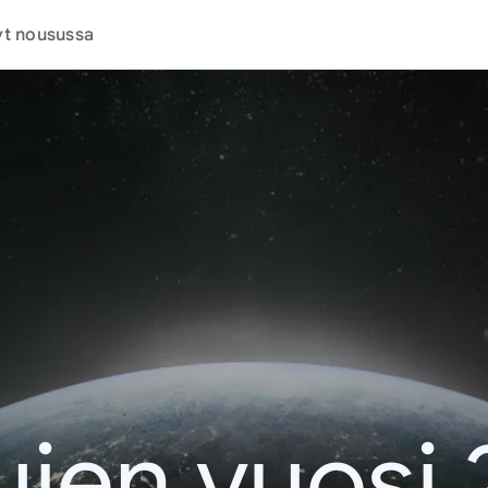
t nousussa
jen vuosi