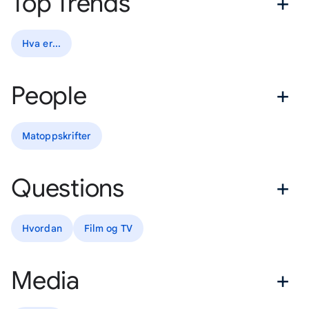
Top Trends
Hva er...
People
Matoppskrifter
Questions
Hvordan
Film og TV
Media