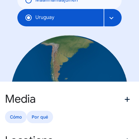
Maailmanlaajuinen
Uruguay
Media
Cómo
Por qué