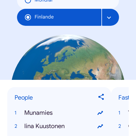
Mondial
Finlande
People
Fastes
Munamies
Va
Iina Kuustonen
Go