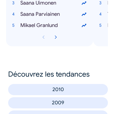
Saana Uimonen
Mu
Saana Parviainen
Yli
Mikael Granlund
Fe
Découvrez les tendances
2010
2009