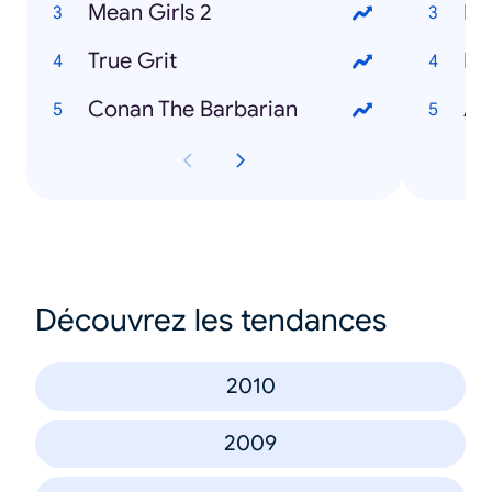
Mean Girls 2
Re
True Grit
Ed
Conan The Barbarian
Am
Découvrez les tendances
2010
2009