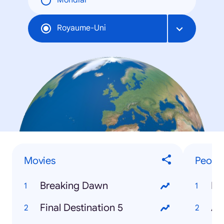
Mondial
Royaume-Uni
Movies
Peopl
Breaking Dawn
Ry
Final Destination 5
Ad