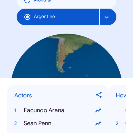
Mondial
Argentine
Actors
How to
Facundo Arana
Sean Penn
Có