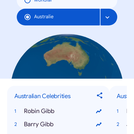
Mondial
Australie
Australian Celebrities
Austr
Robin Gibb
Hu
Barry Gibb
Ju