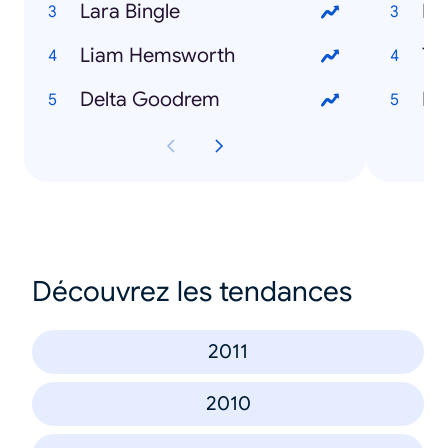
Lara Bingle
Fe
Liam Hemsworth
Tr
Delta Goodrem
Me
Découvrez les tendances
2011
2010