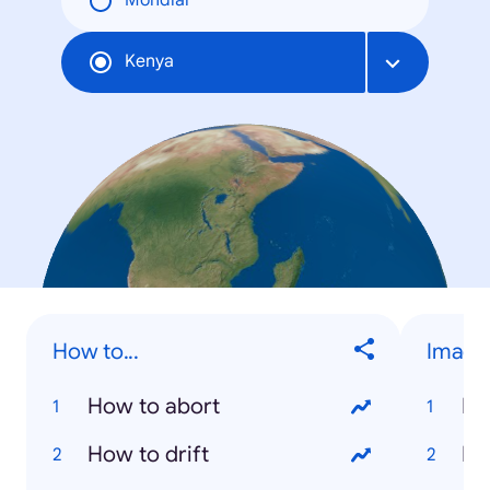
Mondial
Kenya
How to...
Image
How to abort
Na
How to drift
Ri