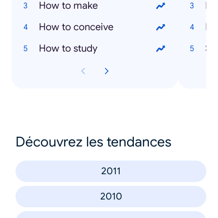
How to make
Ev
How to conceive
Ma
How to study
Sai
Découvrez les tendances
2011
2010