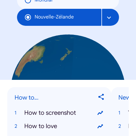
Mondial
Nouvelle-Zélande
How to...
New Z
How to screenshot
Va
How to love
Ki