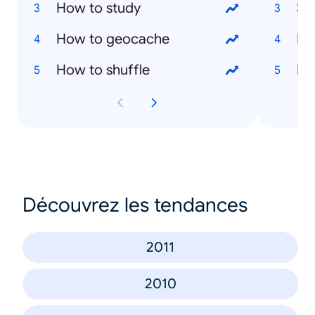
How to study
Sa
How to geocache
Ma
How to shuffle
Ma
Découvrez les tendances
2011
2010