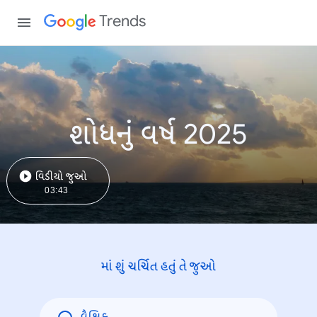
Trends
શોધનું વર્ષ 2025
વિડીયો જુઓ
03:43
માં શું ચર્ચિત હતું તે જુઓ