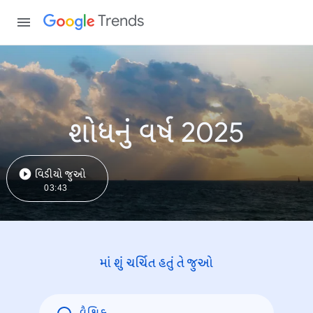
Trends
શોધનું વર્ષ 2025
વિડીયો જુઓ
03:43
માં શું ચર્ચિત હતું તે જુઓ