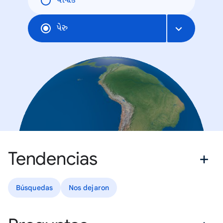
વૈશ્વિક
પેરુ
Tendencias
Búsquedas
Nos dejaron