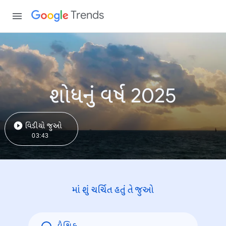
Trends
શોધનું વર્ષ 2025
વિડીયો જુઓ
03:43
માં શું ચર્ચિત હતું તે જુઓ