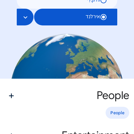
גלוֹבָּלִי
אירלנד
People
People