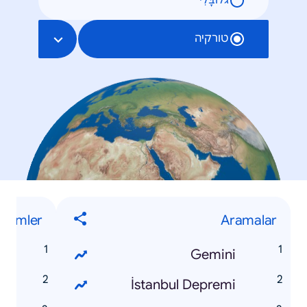
גלוֹבָּלִי
טורקיה
İsimler
Aramalar
n
Gemini
k
İstanbul Depremi