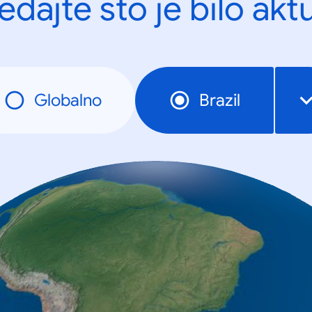
edajte što je bilo akt
Globalno
Brazil