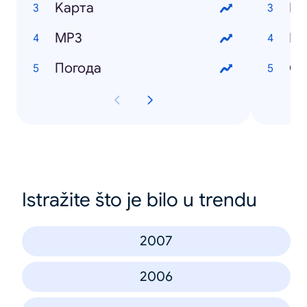
Kарта
Цв
MP3
И
Погода
Cу
Istražite što je bilo u trendu
2007
2006