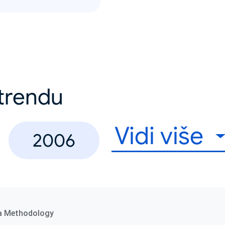
u trendu
Vidi više
2006
a Methodology