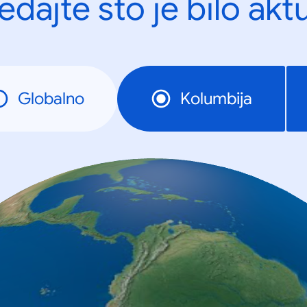
edajte što je bilo akt
Globalno
Kolumbija