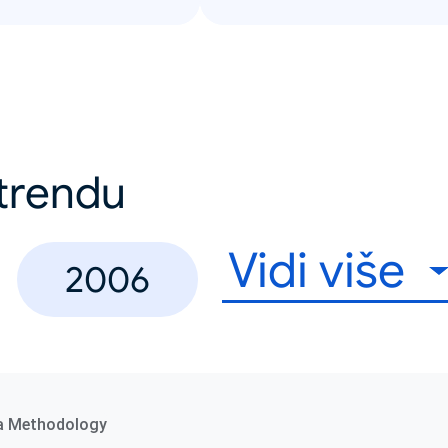
u trendu
Vidi više
2006
a Methodology