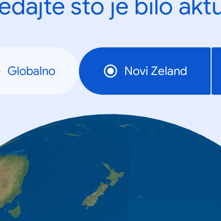
edajte što je bilo akt
Globalno
Novi Zeland