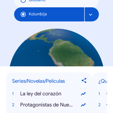
Globalno
Kolumbija
Series/Novelas/Películas
¿Qué s
La ley del corazón
Qu
Protagonistas de Nuestra Tele