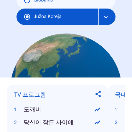
Globalno
Južna Koreja
TV 프로그램
국내 
도깨비
어
당신이 잠든 사이에
한