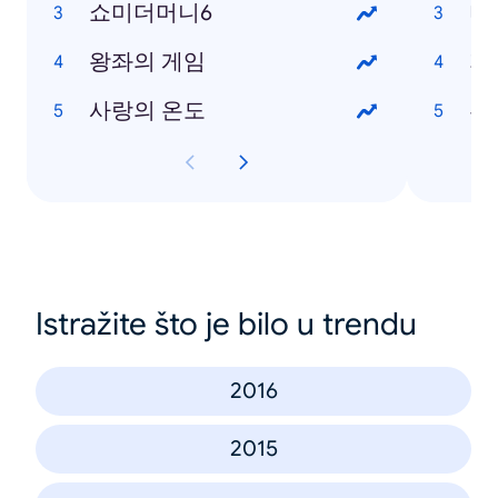
쇼미더머니6
미
왕좌의 게임
지
사랑의 온도
부
Istražite što je bilo u trendu
2016
2015