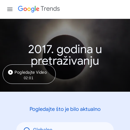
Trends
2017. godina u
pretraživanju
Pogledajte Video
02:01
Pogledajte što je bilo aktualno