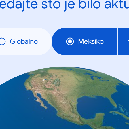
edajte što je bilo akt
Globalno
Meksiko