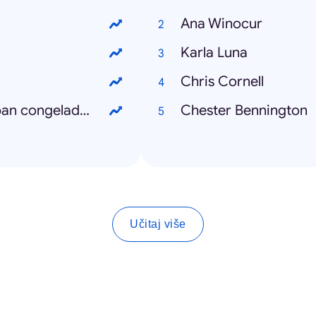
Ana Winocur
Karla Luna
Chris Cornell
Qué regiones del mundo se encontraban congeladas
Chester Bennington
Učitaj više