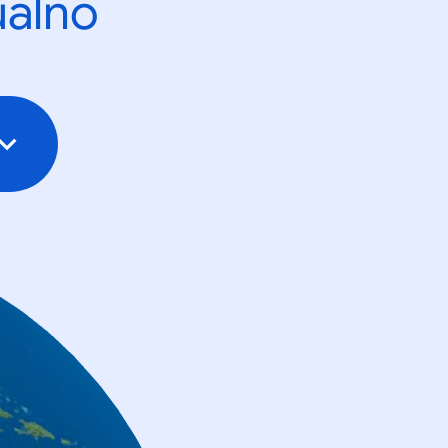
ualno