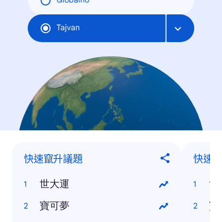
Globalno
Tajvan
快速竄升議題
快速
世大運
世
寶可夢
寶