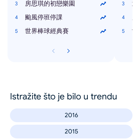
房思琪的初戀樂園
通
颱風停班停課
鬼
世界棒球經典賽
世
Istražite što je bilo u trendu
2016
2015