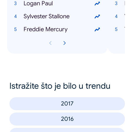
Logan Paul
Ra
Sylvester Stallone
Ve
Freddie Mercury
Th
Istražite što je bilo u trendu
2017
2016