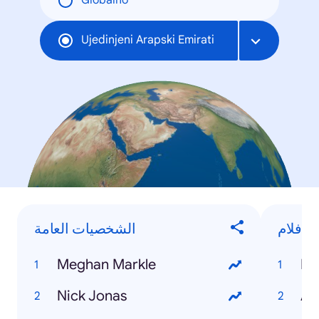
Globalno
Ujedinjeni Arapski Emirati
الأفلام
الشخصيات العامة
Meghan Markle
Bl
Nick Jonas
Av