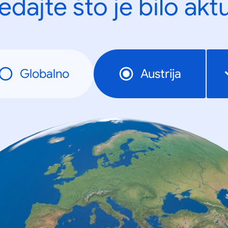
edajte što je bilo akt
Globalno
Austrija