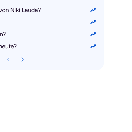
 von Niki Lauda?
en?
heute?