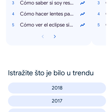
Cómo saber si soy reservista
Qu
Cómo hacer lentes para eclipse
Cómo ver el eclipse sin lentes
Qu
Istražite što je bilo u trendu
2018
2017