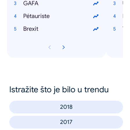
GAFA
Um
Pétauriste
Ma
Brexit
Tc
Istražite što je bilo u trendu
2018
2017