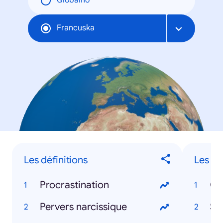
Globalno
Francuska
Les définitions
Les sé
Procrastination
Ga
Pervers narcissique
St